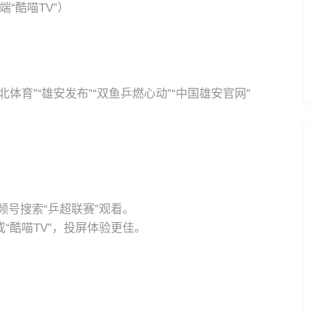
端“酷喵TV”）
体育”“雄安发布”“双鱼乒燃心动”“中国雄安官网”
频号搜索“乒超联赛”观看。
或“酷喵TV”，投屏体验更佳。