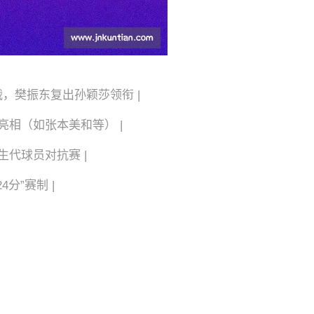
揭幕战，樊振东复出孙颖莎领衔 |
援集中亮相（如张本美和等） |
 新生代球员对抗赛 |
24分”赛制 |