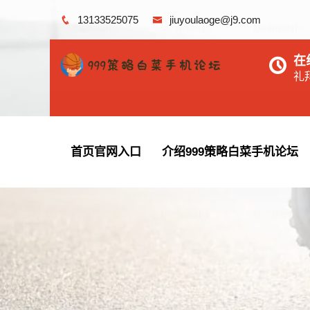
13133525075
jiuyoulaoge@j9.com
在
礼拜
首页官网入口
介绍999策略白菜手机论坛