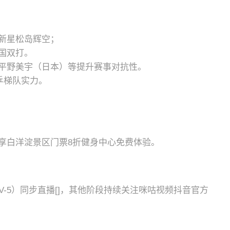
新星松岛辉空；
国双打。
平野美宇（日本）等提升赛事对抗性。
乒梯队实力。
享白洋淀景区门票8折健身中心免费体验。
V-5）同步直播[]，其他阶段持续关注咪咕视频抖音官方