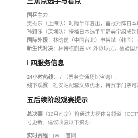
三焦点选手与看点
国乒主力
：
樊振东（上海队）时隔半年复出，首战对阵日本
孙颖莎（深圳队）搭档日本选手平野美宇组成跨
国际外援
：林昀儒（中国台北）申裕斌（韩国）
新生代对决
：林诗栋蒯曼 vs 外协球员，检验国
ℹ️
四服务信息
24小时热线
： / （票务交通场馆咨询）。
线下观赛
：雄安站配套文旅优惠，持赛事门票可
五后续阶段观赛提示
总决赛
（12月南京）将通过央视体育频道（CCT
号更新。建议收藏以下资源：
实时赛程
：[WTT官网]