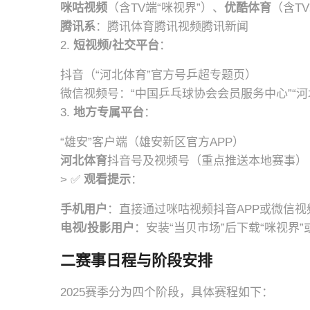
咪咕视频
（含TV端“咪视界”）、
优酷体育
（含TV
腾讯系
：腾讯体育腾讯视频腾讯新闻
2.
短视频/社交平台
：
抖音（“河北体育”官方号乒超专题页）
微信视频号：“中国乒乓球协会会员服务中心”“河北
3.
地方专属平台
：
“雄安”客户端（雄安新区官方APP）
河北体育
抖音号及视频号（重点推送本地赛事）
> ✅
观看提示
：
手机用户
：直接通过咪咕视频抖音APP或微信视
电视/投影用户
：安装“当贝市场”后下载“咪视界”
二赛事日程与阶段安排
2025赛季分为四个阶段，具体赛程如下：